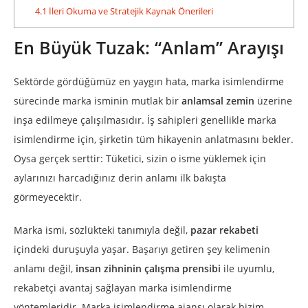
4.1
İleri Okuma ve Stratejik Kaynak Önerileri
En Büyük Tuzak: “Anlam” Arayışı
Sektörde gördüğümüz en yaygın hata, marka isimlendirme
sürecinde marka isminin mutlak bir
anlamsal zemin
üzerine
inşa edilmeye çalışılmasıdır. İş sahipleri genellikle marka
isimlendirme için, şirketin tüm hikayenin anlatmasını bekler.
Oysa gerçek serttir: Tüketici, sizin o isme yüklemek için
aylarınızı harcadığınız derin anlamı ilk bakışta
görmeyecektir.
Marka ismi, sözlükteki tanımıyla değil,
pazar rekabeti
içindeki duruşuyla yaşar. Başarıyı getiren şey kelimenin
anlamı değil,
insan zihninin çalışma prensibi
ile uyumlu,
rekabetçi avantaj sağlayan marka isimlendirme
yöntemleridir. Marka isimlendirme ajansı olarak bizim