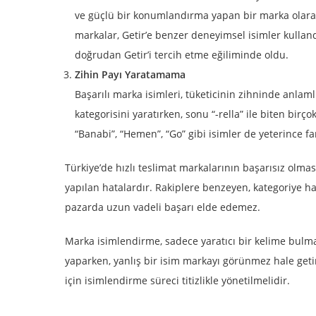
ve güçlü bir konumlandırma yapan bir marka olarak, “
markalar, Getir’e benzer deneyimsel isimler kullandı
doğrudan Getir’i tercih etme eğiliminde oldu.
Zihin Payı Yaratamama
Başarılı marka isimleri, tüketicinin zihninde anlam
kategorisini yaratırken, sonu “-rella” ile biten bir
“Banabi”, “Hemen”, “Go” gibi isimler de yeterince f
Türkiye’de hızlı teslimat markalarının başarısız olma
yapılan hatalardır. Rakiplere benzeyen, kategoriye h
pazarda uzun vadeli başarı elde edemez.
Marka isimlendirme, sadece yaratıcı bir kelime bulma 
yaparken, yanlış bir isim markayı görünmez hale geti
için isimlendirme süreci titizlikle yönetilmelidir.