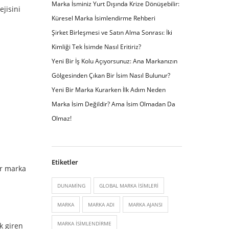
Marka İsminiz Yurt Dışında Krize Dönüşebilir:
jisini
Küresel Marka İsimlendirme Rehberi
Şirket Birleşmesi ve Satın Alma Sonrası: İki
Kimliği Tek İsimde Nasıl Eritiriz?
Yeni Bir İş Kolu Açıyorsunuz: Ana Markanızın
Gölgesinden Çıkan Bir İsim Nasıl Bulunur?
Yeni Bir Marka Kurarken İlk Adım Neden
Marka İsim Değildir? Ama İsim Olmadan Da
Olmaz!
Etiketler
ir marka
DUNAMING
GLOBAL MARKA ISIMLERI
MARKA
MARKA ADI
MARKA AJANSI
MARKA ISIMLENDIRME
k giren