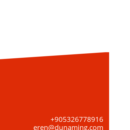
+905326778916
eren@dunaming.com