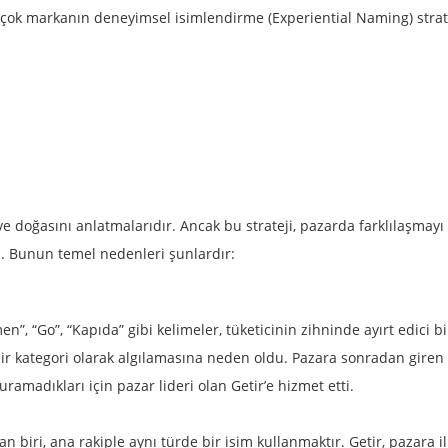
irçok markanın deneyimsel isimlendirme (Experiential Naming) strate
ve doğasını anlatmalarıdır. Ancak bu strateji, pazarda farklılaşmayı
. Bunun temel nedenleri şunlardır:
n”, “Go”, “Kapıda” gibi kelimeler, tüketicinin zihninde ayırt edici b
bir kategori olarak algılamasına neden oldu. Pazara sonradan giren
turamadıkları için pazar lideri olan Getir’e hizmet etti.
iri, ana rakiple aynı türde bir isim kullanmaktır. Getir, pazara il