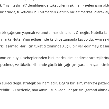
hızlı teslimat” denildiğinde tüketicilerin aklına ilk gelen isim old
klarında, tüketiciler bu hizmetleri Getir’in bir alt markası olarak al
lı bir çağrışım yapmalı ve unutulmaz olmalıdır. Örneğin, Nutella ke
çok marka Nutella’nın gölgesinde kaldı ve zamanla kayboldu. Aynı şeki
arklılaşamadıkları için tüketici zihninde güçlü bir yer edinmeyi baş
sının en büyük sebeplerinden biri, marka isimlendirme stratejileri
apsolmuş ve tüketici zihninde güçlü bir çağrışım yaratamayan isiml
süreci değil, stratejik bir hamledir. Doğru bir isim, markayı pazard
rebilir. Bu nedenle, markanın uzun vadeli başarısını garanti altına