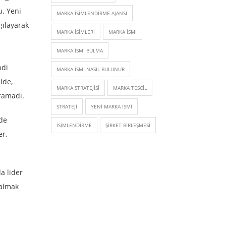
u. Yeni
MARKA ISIMLENDIRME AJANSI
gılayarak
MARKA ISIMLERI
MARKA ISMI
MARKA ISMI BULMA
ndi
MARKA ISMI NASIL BULUNUR
lde,
MARKA STRATEJISI
MARKA TESCIL
aramadı.
STRATEJI
YENI MARKA ISMI
nde
İSIMLENDIRME
ŞIRKET BIRLEŞMESI
er,
a lider
 almak