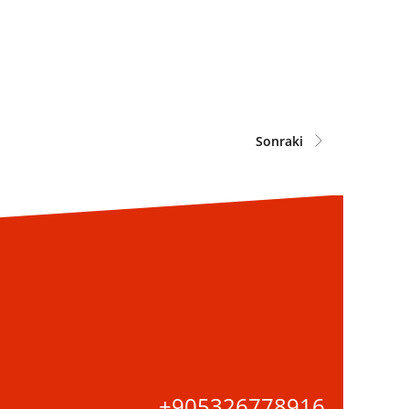
Sonraki
+905326778916