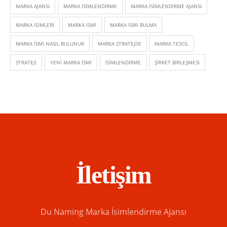
MARKA AJANSI
MARKA ISIMLENDIRME
MARKA ISIMLENDIRME AJANSI
MARKA ISIMLERI
MARKA ISMI
MARKA ISMI BULMA
MARKA ISMI NASIL BULUNUR
MARKA STRATEJISI
MARKA TESCIL
STRATEJI
YENI MARKA ISMI
İSIMLENDIRME
ŞIRKET BIRLEŞMESI
İletişim
Du Naming Marka İsimlendirme Ajansı