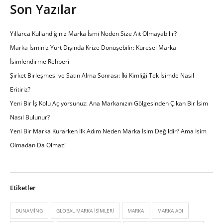
Son Yazılar
Yıllarca Kullandığınız Marka İsmi Neden Size Ait Olmayabilir?
Marka İsminiz Yurt Dışında Krize Dönüşebilir: Küresel Marka
İsimlendirme Rehberi
Şirket Birleşmesi ve Satın Alma Sonrası: İki Kimliği Tek İsimde Nasıl
Eritiriz?
Yeni Bir İş Kolu Açıyorsunuz: Ana Markanızın Gölgesinden Çıkan Bir İsim
Nasıl Bulunur?
Yeni Bir Marka Kurarken İlk Adım Neden Marka İsim Değildir? Ama İsim
Olmadan Da Olmaz!
Etiketler
DUNAMING
GLOBAL MARKA ISIMLERI
MARKA
MARKA ADI