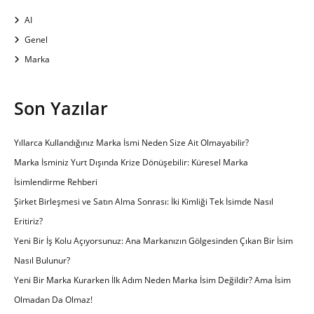
AI
Genel
Marka
Son Yazılar
Yıllarca Kullandığınız Marka İsmi Neden Size Ait Olmayabilir?
Marka İsminiz Yurt Dışında Krize Dönüşebilir: Küresel Marka
İsimlendirme Rehberi
Şirket Birleşmesi ve Satın Alma Sonrası: İki Kimliği Tek İsimde Nasıl
Eritiriz?
Yeni Bir İş Kolu Açıyorsunuz: Ana Markanızın Gölgesinden Çıkan Bir İsim
Nasıl Bulunur?
Yeni Bir Marka Kurarken İlk Adım Neden Marka İsim Değildir? Ama İsim
Olmadan Da Olmaz!