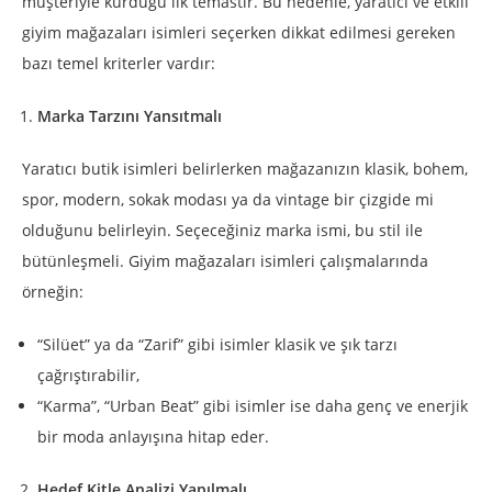
müşteriyle kurduğu ilk temastır. Bu nedenle, yaratıcı ve etkili
giyim mağazaları isimleri seçerken dikkat edilmesi gereken
bazı temel kriterler vardır:
Marka Tarzını Yansıtmalı
Yaratıcı butik isimleri belirlerken mağazanızın klasik, bohem,
spor, modern, sokak modası ya da vintage bir çizgide mi
olduğunu belirleyin. Seçeceğiniz marka ismi, bu stil ile
bütünleşmeli. Giyim mağazaları isimleri çalışmalarında
örneğin:
“Silüet” ya da “Zarif” gibi isimler klasik ve şık tarzı
çağrıştırabilir,
“Karma”, “Urban Beat” gibi isimler ise daha genç ve enerjik
bir moda anlayışına hitap eder.
Hedef Kitle Analizi Yapılmalı