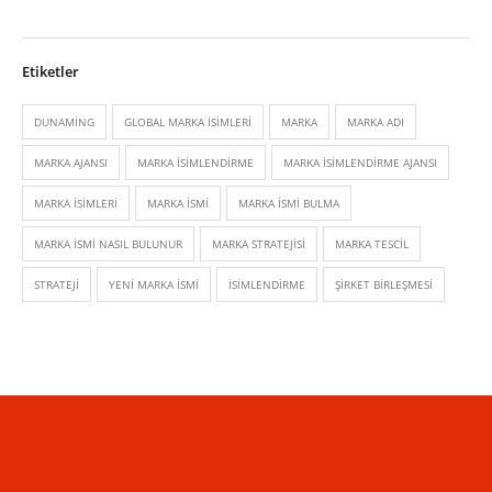
Etiketler
DUNAMING
GLOBAL MARKA ISIMLERI
MARKA
MARKA ADI
MARKA AJANSI
MARKA ISIMLENDIRME
MARKA ISIMLENDIRME AJANSI
MARKA ISIMLERI
MARKA ISMI
MARKA ISMI BULMA
MARKA ISMI NASIL BULUNUR
MARKA STRATEJISI
MARKA TESCIL
STRATEJI
YENI MARKA ISMI
İSIMLENDIRME
ŞIRKET BIRLEŞMESI